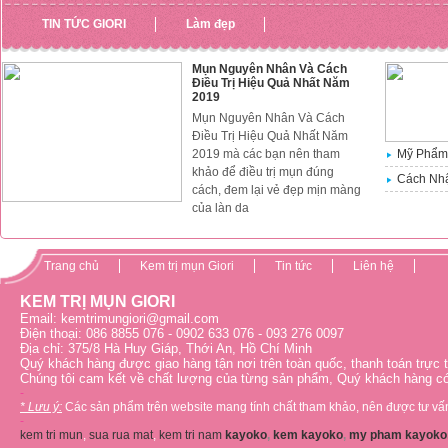
TIN TỨC GIORI
Làm đẹp
Mụn Nguyên Nhân Và Cách
Điều Trị Hiệu Quả Nhất Năm
2019
Mụn Nguyên Nhân Và Cách
Điều Trị Hiệu Quả Nhất Năm
2019 mà các bạn nên tham
Mỹ Phẩm
khảo để điều trị mụn đúng
Cách Nhậ
cách, đem lại vẻ đẹp mịn màng
của làn da
Trang chủ
Kem trị mụn Giori
Tin tức
Liên hệ
KEM TRỊ MỤN GIORI
Email: kemtrimungiori@gmail.com
Điện thoại: 086 8855 076 - 0902 633 076 - 093 276 0097
Địa chỉ: 375/8 Hà Huy Giáp, Thới An, Hồ Chí Minh
Quý khách hàng được giao hàng tận nơi trên toàn quốc, thanh toán trực 
Chúng tôi cam kết về chất lượng của từng sản phẩm, Quý khách hàng có 
-
* Lưu ý:
Các sản phẩm trên website mang tính chất tham khảo, nên được tư vấn
-
kem tri mun
,
sua rua mat
,
kem tri nam
kayoko
,
kem kayoko
,
my pham kayoko