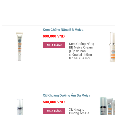
Nám Ban Đêm
Meiya Night
Cream là sản
phẩm phù hợp
mọi làn da
Kem Chống Nắng BB Meiya
600,000 VND
Kem Chống Nắng
MUA HÀNG
BB Meiya Cream
giúp da bạn
chống lại những
tác hại của môi
trường nhất là ánh
nắng mặt trời,
Kem Chống Nắng
BB Meiya phù hợp
mọi làn da
Xịt Khoáng Dưỡng Ẩm Da Meiya
500,000 VND
Xịt Khoáng
MUA HÀNG
Dưỡng Ẩm Da