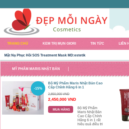
TRANG CHỦ
KEM TRỊ MỤN GIORI
TIN TỨC
LIÊN 
Mặt Nạ Phục Hồi SOS Treatment Mask MD:estetik
MỸ PHẨM MARIS NHẬT BẢN
Bộ Mỹ Phẩm Maris Nhật Bản Cao
Cấp Chính Hãng 6 in 1
-15%
2,850,000 VND
2,450,000 VND
Bộ Mỹ Phẩm
MUA HÀNG
Maris Nhật Bản
Cao Cấp Chính
Hãng 6 in 1 rất
hiệu quả điều trị
nám da dưỡng da