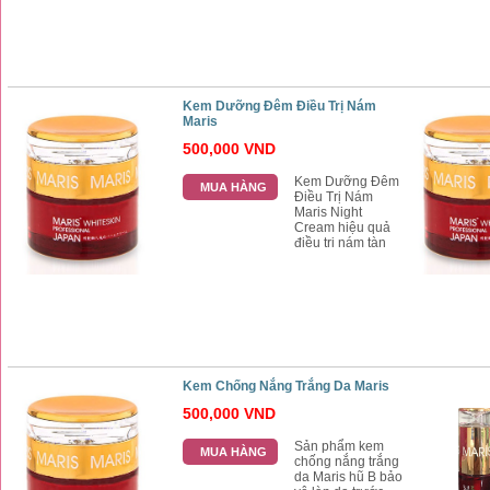
trắng mịn như làn
da em bé, kem
Maris Japan luôn
là sự chọn hàng
đầu của các
chuyên gia trong
lĩnh vực làm đẹp
Kem Dưỡng Đêm Điều Trị Nám
da mặt
Maris
500,000 VND
Kem Dưỡng Đêm
MUA HÀNG
Điều Trị Nám
Maris Night
Cream hiệu quả
điều trị nám tàn
nhang, kem đêm
Maris chăm sóc
làn da trắng mịn
phục hồi mềm mịn
đàn hồi được
hàng triệu chị em
yêu thích
Kem Chống Nắng Trắng Da Maris
500,000 VND
Sản phẩm kem
MUA HÀNG
chống nắng trắng
da Maris hũ B bảo