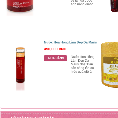
vệ làn da trước
ánh nắng được
chiết từ ngọc trai
giúp làn da trắng
mịn tự nhiên, kem
chống nắng Maris
nên dùng trước
khi ra nắng 10
phút
Nước Hoa Hồng Làm Đẹp Da Maris
450,000 VND
Nước Hoa Hồng
MUA HÀNG
Làm Đẹp Da
Maris Nhật Bản
cân bằng làn da
hiệu quả giữ ẩm
cho làn da, nước
hoa hồng Maris
thu nhỏ lỗ chân
lông, giảm nhờn,
trắng da