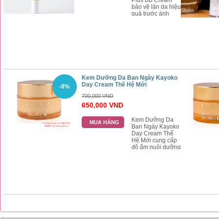
Plus BB Cream
bảo vệ làn da hiệu
quả trước ánh
nắng, kem BB
Kayoko Plus ngăn
ngừa nám da,
mụn, tàn nhang,
kem chống năng
Kayoko Plus làm
nên trang điểm rất
đẹp
Kem Dưỡng Da Ban Ngày Kayoko
Day Cream Thế Hệ Mới
-8%
700,000 VND
650,000 VND
Kem Dưỡng Da
MUA HÀNG
Ban Ngày Kayoko
Day Cream Thế
Hệ Mới cung cấp
độ ẩm nuôi dưỡng
là da chuyên sâu
giúp làn da trắng
mịn tự nhiên, kem
ngày Kayoko nên
dùng mỗi ngày
giúp da đẹp như
da em bé