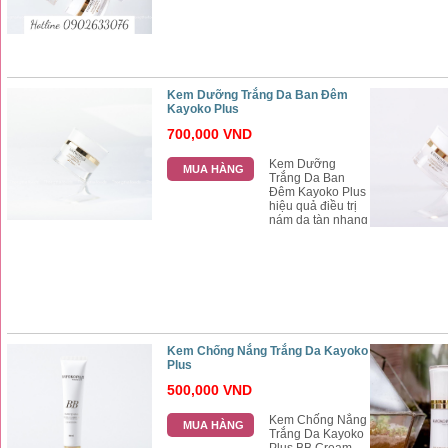
nghệ hiện đại
giúp chất lượng
kem Kayoko Plus
đạt được tiêu
chuẩn quốc tế an
toàn cho mọi làn
da khi sử dụng
Kem Dưỡng Trắng Da Ban Đêm
Kayoko Plus
700,000 VND
Kem Dưỡng
MUA HÀNG
Trắng Da Ban
Đêm Kayoko Plus
hiệu quả điều trị
nám da tàn nhang
dưỡng trắng da
chống lão hoá,
kem đêm Kayoko
Plus là sản phẩn
an toàn tuyệt đối
cho mọi làn da dù
cho da nhạy cảm
Kem Chống Nắng Trắng Da Kayoko
Plus
500,000 VND
Kem Chống Nắng
MUA HÀNG
Trắng Da Kayoko