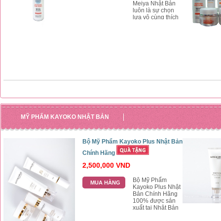
Meiya Nhật Bản
luôn là sự chọn
lựa vô cùng thích
hợp cho chị em da
khô, Xịt Khoáng
Dưỡng Ẩm Da
Meiya là sản
phẩm yêu thích
cho chị em văn
phòng
MỸ PHẨM KAYOKO NHẬT BẢN
Bộ Mỹ Phẩm Kayoko Plus Nhật Bản
Chính Hãng
2,500,000 VND
Bộ Mỹ Phẩm
MUA HÀNG
Kayoko Plus Nhật
Bản Chính Hãng
100% được sản
xuất tại Nhật Bản
dựa trên công