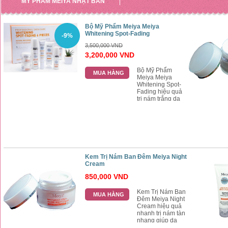
MỸ PHẨM MEIYA NHẬT BẢN
Kem Siêu Trắng Da Ban
Bộ Mỹ Phẩm Meiya Meiya
Whitening Spot-Fading
-9%
800,000 VND
3,500,000 VND
3,200,000 VND
MUA HÀNG
Bộ Mỹ Phẩm
MUA HÀNG
Meiya Meiya
Whitening Spot-
Fading hiệu quả
trị nám trắng da
mà chị em nào đã
dùng cũng phải
ngỡ ngàn hiệu
quả của bộ kem
mang lại cho làn
da
Kem Trị Nám Ban Đêm Meiya Night
Cream
850,000 VND
Kem Trị Nám Ban
MUA HÀNG
Đêm Meiya Night
Cream hiệu quả
nhanh trị nám tàn
nhang giúp da
đều màu, Kem Trị